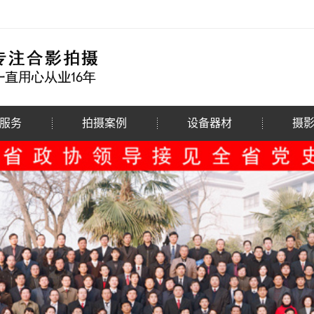
服务
拍摄案例
设备器材
摄
影拍摄
公
体合影
行
体合影
摄
影录制
影拍摄