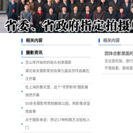
相关内容
相关内容
摄影资讯
团体合影里面
无论是吃饭、旅行
怎么样开始你的街头创意摄影
不落俗套，那就是
湖北省女摄影家协会第九届会员作品展在
汉开幕
在上海的春天里，这个“寻梦新场”摄影展
悄然开幕
50余名摄影师赏拍解放公园，用影像讲湿
地故事
对于摄影来说：熟记17种构图方法轻松入
门