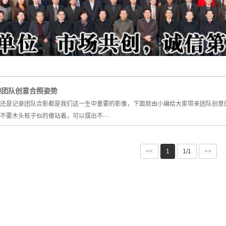
的团队创意合照姿势
还是记录团队合影都是我们这一生中重要的影像，下面就由小编给大家带来团队创意
不要木头桩子似的傻站着，可以摆出不···
<<
1
1/1
>>